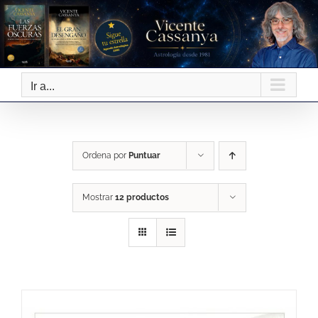
Saltar
al
contenido
Ir a...
Ordena por
Puntuar
Mostrar
12 productos