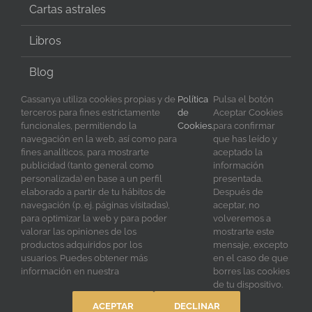
Cartas astrales
Libros
Blog
Cassanya utiliza cookies propias y de
Política
Pulsa el botón
terceros para fines estrictamente
de
Aceptar Cookies
funcionales, permitiendo la
Cookies.
para confirmar
SÍGUENOS EN REDES
navegación en la web, así como para
que has leído y
fines analíticos, para mostrarte
aceptado la
publicidad (tanto general como
información
personalizada) en base a un perfil
presentada.
elaborado a partir de tu hábitos de
Después de
navegación (p. ej. páginas visitadas),
aceptar, no
para optimizar la web y para poder
volveremos a
valorar las opiniones de los
mostrarte este
productos adquiridos por los
mensaje, excepto
usuarios. Puedes obtener más
en el caso de que
Copyright 2023 Cassanya | All Rights Reserved | Diseño y
información en nuestra
borres las cookies
creación por
Blixt
de tu dispositivo.
ACEPTAR
DECLINAR
Facebook
X
YouTube