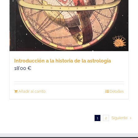
Introducción a la historia de la astrología
18'00
€
Añadir al carrito
Detalles
1
2
Siguiente