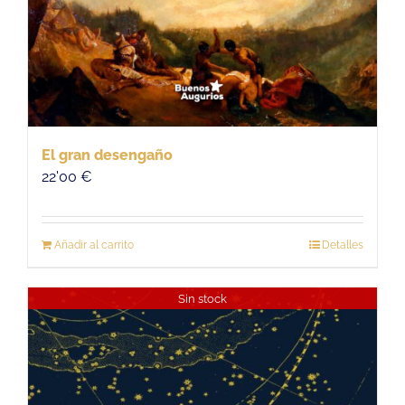
El gran desengaño
22'00
€
Añadir al carrito
Detalles
Sin stock