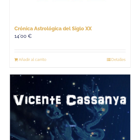
Crónica Astrológica del Siglo XX
14'00
€
Añadir al carrito
Detalles