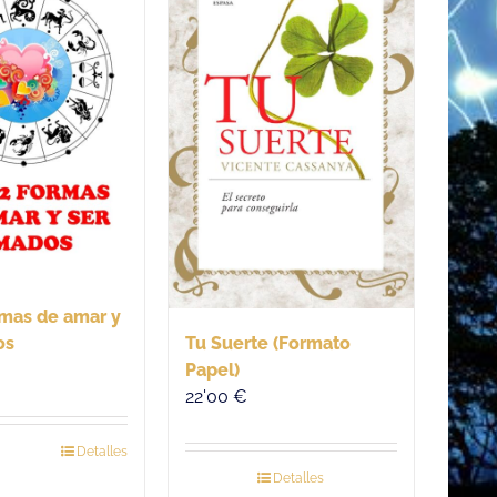
rmas de amar y
os
Tu Suerte (Formato
Papel)
22'00
€
Detalles
Detalles