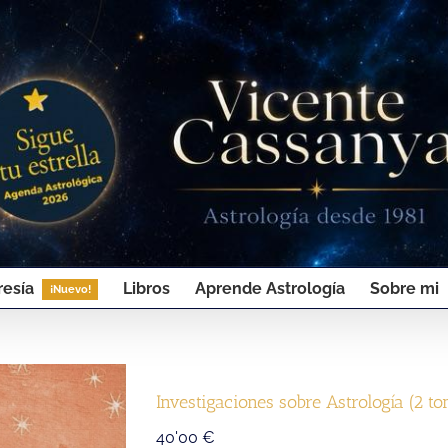
esía
Libros
Aprende Astrología
Sobre mi
¡Nuevo!
Investigaciones sobre Astrología (2 t
40'00
€