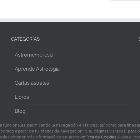
CATEGORÍAS
Astromembresía
Aprende Astrología
Cartas astrales
Libros
Blog
te funcionales, permitiendo la navegación en la web, así como para fines an
orado a partir de tu hábitos de navegación (p. ej. páginas visitadas), para 
 Puedes obtener más información en nuestra
Política de Cookies.
Pulsa el bo
ción por
Blixt