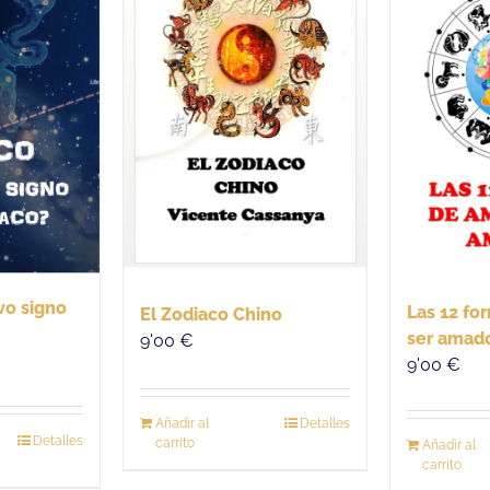
vo signo
Las 12 fo
El Zodiaco Chino
ser amad
9'00
€
9'00
€
Añadir al
Detalles
Detalles
carrito
Añadir al
carrito