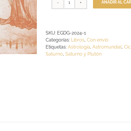
AÑADIR AL CA
Investigaciones
sobre
Astrología
(2
SKU:
EGDG-2024-1
tomos)
Categorías:
Libros
,
Con envío
cantidad
Etiquetas:
Astrología
,
Astromundial
,
Cic
Saturno
,
Saturno y Plutón