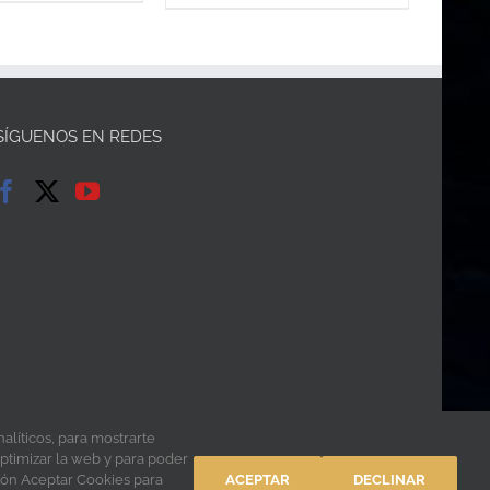
SÍGUENOS EN REDES
alíticos, para mostrarte
optimizar la web y para poder
tón Aceptar Cookies para
ACEPTAR
DECLINAR