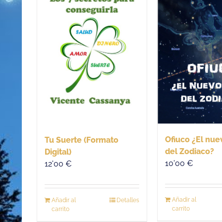
Ofiuco ¿El nue
Tu Suerte (Formato
del Zodiaco?
Digital)
10'00
€
12'00
€
Añadir al
Añadir al
Detalles
carrito
carrito