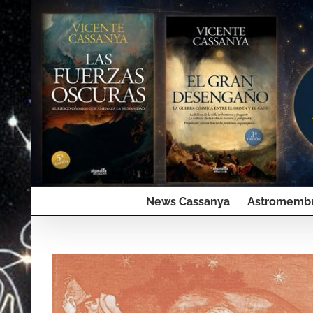
Saltar
al
contenido
News Cassanya
Astromembr