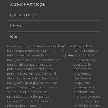
Aprende Astrología
Cartas astrales
Libros
Blog
Cassanya utiliza cookies propias y de
Política
Pulsa el botón
terceros para fines estrictamente
de
Aceptar Cookies
funcionales, permitiendo la
Cookies.
para confirmar
navegación en la web, así como para
que has leído y
SÍGUENOS EN REDES
fines analíticos, para mostrarte
aceptado la
publicidad (tanto general como
información
personalizada) en base a un perfil
presentada.
elaborado a partir de tu hábitos de
Después de
navegación (p. ej. páginas visitadas),
aceptar, no
para optimizar la web y para poder
volveremos a
valorar las opiniones de los
mostrarte este
productos adquiridos por los
mensaje, excepto
usuarios. Puedes obtener más
en el caso de que
información en nuestra
borres las cookies
Copyright 2023 Cassanya | All Rights Reserved | Diseño y