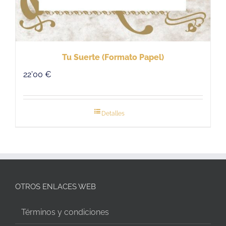
Tu Suerte (Formato Papel)
22'00
€
Detalles
OTROS ENLACES WEB
Términos y condiciones