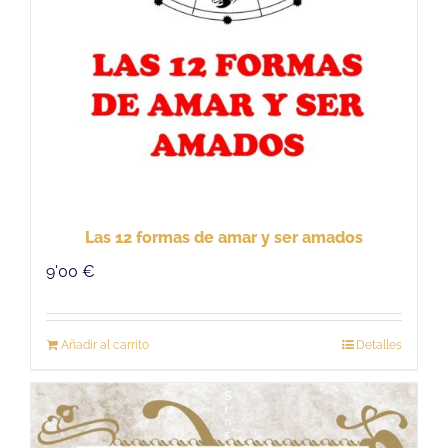
Las 12 formas de amar y ser amados
9'00
€
Añadir al carrito
Detalles
S
i
n
s
t