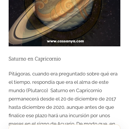
Saturno en Capricornio
Pitágoras, cuando era preguntado sobre qué era el tiempo, respondía que era el alma de este mundo (Plutarco) Saturno en Capricornio permanecerá desde el 20 de diciembre de 2017 hasta diciembre de 2020, aunque antes de que finalice ese plazo hará una incursión por unos meses en el signo de Acuario. De modo que, en total, permanecerá en Capricornio unos dos años y medio. Al ser precisamente el planeta que rige a Capricornio, signo y planeta se refuerzan en sus significados. Se trata de un tránsito que se produce tan solo una vez cada treinta años aproximadamente, por lo que es muy importante, tanto para la vida social y política, es decir, para la historia, como para los asuntos personales de todos, puesto que ese tránsito tendrá importantes implicaciones para todos los signos. Además, hace que este Solsticio de 2017 sea sumamente especial, dada la conjunción del Sol y Saturno en Capricornio, justo a la entrada del signo. Acontecimientos astrales tan importantes como este son momentos que debemos aprovechar. En esta ocasión, se trata de tomar conciencia de las cosas que realmente son importantes para cada uno de nosotros y asumir el compromiso de trabajar por ellas. ¿Lo harás? Recuerda que Saturno es el dios del tiempo. LOS INFLUJOS DE SATURNO DURANTE SU PASO POR CAPRICORNIO Saturno, el planeta más lejano visible a simple vista, señala una barrera que no se puede transgredir y que marca un límite entre lo racional y lo irracional, entre lo sostenible y lo insostenible, entre la cordura y el descontrol… Crecer es sano, traspasar los límites para ir a explorar más allá, también. Pero Saturno es el guardián del umbral, y solo nos dejará hacer bien ese viaje si pagamos el peaje que exige: responsabilidad, sentido del deber, administración de recursos, hacer bien las cosas… Hagamos las cosas bien, y él nos dejará hacer el viaje en paz. En cambio, si pasamos ese umbral –da igual en el ámbito privado que en el público-, pasando de Saturno y creemos estar a salvo, vamos listos: su guadaña es larga y afilada; la ley del karma es suya; el tiempo, que todo lo pone en su sitio, también. Buena alegoría de ello es el famoso cuadro de Saturno devorando a sus hijos, del genial Rubens, que se puede contemplar en el Museo del Prado. En cuanto a su influencia sobre los signos zodiacales, al irse de Sagitario, supondrá un alivio de la presión o la responsabilidad para los signos Mutables (Géminis, Virgo, Sagitario y Piscis), que recibían sus influjos durante estos dos años atrás. En cambio, a partir de ahora, y durante estos dos próximos años, serán los signos Cardinales (Aries, Cáncer, Libra y Capricornio) quienes deban aprender nuevas lecciones de responsabilidad, sacrifico o esfuerzo. En el ANUARIO CASSANYA 2018-19, es importante leer el capítulo general de los Planetas, antes de entrar a tratar signo a signo y mes a mes. Un capítulo que dice esto respecto a este histórico tránsito de Saturno en Capricornio: Saturno entra en Capricornio los últimos días del 2017. Hace unos treinta años que no pasaba por este signo, y ahí permanecerá algo más de dos años. Sus influjos serán más importantes para los signos Cardinales (Aries, Cáncer, Libra y Capricornio). Actuará con especial intensidad sobre el primer decanato, por donde transitará durante todo el año 2018. Estos son los signos que ahora deben hacer un esfuerzo extra para reorganizar sus vidas. Será el momento de tomar importantes decisiones. Saturno suele apremiar sobre puntos que fallan en las estructuras vitales del momento, y generalmente son los asuntos familiares o de vivienda, la profesión y la salud los que muestran sus grietas y denuncian los puntos en los que se debe hacer un esfuerzo especial. Obliga a actuar con responsabilidad y paciencia hasta reparar lo que haga falta o hasta conseguir solidificar las estructuras necesarias para volver a tener más seguridad o estabilidad. Este planeta conlleva responsabilidades extra, sacrificio, trabajo, disciplina y retrasos en proyectos, fechas, plazos, etc. Incluso sentimientos de soledad o de que el tiempo se echa encima, como si el tiempo apremiara para algo o se hubiera pasado el tiempo para ciertas cosas. También es el momento de rendir cuentas por errores pasados, porque la ley del Karma está muy relacionada con el planeta de los anillos. Si hacemos caso omiso a Saturno, la vida se hace más gris, negativa, crítica, llena de obstáculos que parecen insalvables, demoras, depresión, sensación de impotencia, de soledad, de vejez… y pueden surgir los problemas en los cuatro ámbitos citados en el anterior párrafo que, en definitiva, constituyen los pilares de la existencia humana. En cambio, si se actúa con responsabilidad, conciencia, coherencia y sentido del deber –imprescindibles ante tránsitos de esta naturaleza-, aún en medio de la sensación de pesadez, sacrificio o esfuerzo, Saturno ayudará a crear unas estructuras más sólidas, a entender que uno está aprendiendo a manejar los tiempos y las circunstancias y a gozar de una secreta sensación de firmeza, serenidad o sabiduría. ASÍ INFLUIRÁ EN CADA SIGNO Saturno en Capricornio tendrá importantes influencias para todos los signos zodiacales. Vamos a ver signo por signo cómo influirá Saturno durante estos más de dos años próximos, pero conviene ser conscientes de que algunos de estos influjos se irán modulando o intensificando según el mes. Para tener una guía completa y una previsión de las tendencias mensuales, el ANUARIO CASSANYA 2018-19 está en los quioscos y también disponible en formato digital en esta web. En resumen, actuará así sobre cada signo: ARIES Saturno en tu casa diez señala una etapa crucial para tus aspiraciones profesionales y sociales que puede cambiar tu destino. Es tiempo de compromisos, un gran paso a la madurez, donde la noción del paso del tiempo será clave. Etapa de nuevas responsabilidades, ante las que vas a tener que tomar decisiones que no serán fáciles. Notarás presión, pero es momento de asumir tu grado de experiencia o demostrar de qué eres capaz. Estas tendencias también se darán en las relaciones con padres, jefes, profesores o personas de autoridad. Si lo enfocas bien, será la ocasión de asumir puestos de responsabilidad o de adquirir más galones. De dar una nueva estructura y misión para tu futuro. De lo contrario, podría ser el final de una etapa o la sensación de verte tristemente sobrepasado por las circunstancias. TAURO Saturno en tu casa nueve señala un tiempo decisivo para cambiar tu filosofía de la vida, así como para estudios o viajes. Tu visión más trascendente y profunda. Tus creencias o convicciones más profundas cambiarán, y convendrá ser consciente de hacia dónde se orienta tu filosofía de vida. Bien aprovechado, será un tiempo favorable para lograr coherencia y crecimiento intelectual y espiritual. De lo contrario, puede señalar una larga etapa de aletargamiento, cerrazón o escepticismo que limite tu capacidad de interpretar el mundo que te rodea. GÉMINIS Saturno deja de hacer oposición a tu signo para entrar en tu casa ocho. Será un periodo de profunda reorganización para tus finanzas y recursos compartidos, tanto en el ámbito personal (pareja, socios, etc.) como con organismos. Es hora de formular un nuevo reparto en cuanto a derechos y deberes. De revisar deudas, sean tuyas o de lo que se te deba a ti. Un tiempo para dar una nueva estructura a herencias, seguros, hipotecas, relaciones con bancos, becas, etc. Además, será cuestión de abordar la salud desde otra perspectiva. Hay cosas que el tiempo obliga a afrontar, y será mejor no hacer caso omiso. CÁNCER Saturno entra en tu casa siete, donde será decisivo para tus relaciones personales más estrechas, como puede ser la pareja, sociedades, contratos... De algún modo, llega la hora de la verdad. Bien enfocado, será tiempo de asumir importantes compromisos, contratos, etc. Una etapa para dar un paso más en el papel de madurez de cara a las relaciones sociales. En cambio, mal enfocado, podría suponer un tiempo de frialdad, distanciamiento, amargura o incluso un fin de ciclo en tus relaciones personales. LEO Saturno entra en tu casa seis. Será una etapa trascendental para tu situación laboral y tu salud, en la que deberás efectuar profundos reajustes y actuar con disciplina y perseverancia. Bien enfocado, será un tiempo para establecer nuevos hábitos y poner más orden en tu vida. De lo contrario, podrías sentir que la presión te sobrepasa, estrés o cansancio, tanto en el ámbito de la salud como en el trabajo, que ahora se influenciarán mutuamente como nunca. Tiempo de revisar tu estilo de vida. VIRGO Saturno deja de formar aspectos de tensión con tu signo y entra en tu quinta casa. Una etapa que pondrá a prueba tus capacidades creativas y tu posibilidad de aprender cosas nuevas o reinventarte. Tiempo en el que deberás comprometerte a desarrollar nuevas habilidades. Si lo haces bien, será la ocasión de invertir en ti, de crecer en el ámbito profesional o empresarial. De lo contrario, podrías sentir frustración o bloqueos para tu propia realización. Las relaciones sentimentales y sexuales también andarán en la misma tesitura. Además, será un periodo de asumir nuevas responsabilidades con los hijos. LIBRA Saturno en tu casa cuatro. Un tiempo abocado a grandes responsabilidades en el ámbito de la familia, la vivienda y la vida íntima, que deberás saber asumir. Bien enfocado, será la oportunidad de dar un nuevo orden y sentido a estas cuestiones, ganando seguridad y cerrando, además, capítulos del pasado o viejas heridas. De lo contrario, podrá ser una etapa triste, donde la sensación de fracaso, frialdad, rigor o crítica hagan una atmósfera difícil de respirar. Un tiempo que podría dinamitar toda posibilidad de bienestar y paz en el hogar. ESCORPIO Saturno en tu casa tres. Una etapa trascendental para viajes, estudios y cambios en tu forma de comunicarte. Enfoca tu mirada hacia cosas de valor, pero evita la visión crítica. Bien enfocado, será momento de aprender cosas muy importantes