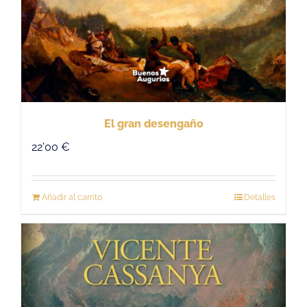
El gran desengaño
22'00
€
Añadir al carrito
Detalles