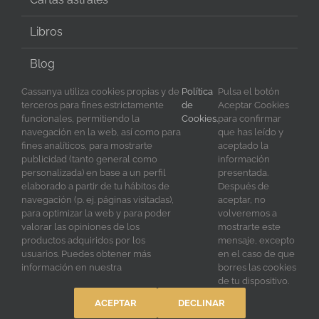
Libros
Blog
Cassanya utiliza cookies propias y de
Política
Pulsa el botón
terceros para fines estrictamente
de
Aceptar Cookies
funcionales, permitiendo la
Cookies.
para confirmar
SÍGUENOS EN REDES
navegación en la web, así como para
que has leído y
fines analíticos, para mostrarte
aceptado la
publicidad (tanto general como
información
personalizada) en base a un perfil
presentada.
elaborado a partir de tu hábitos de
Después de
navegación (p. ej. páginas visitadas),
aceptar, no
para optimizar la web y para poder
volveremos a
valorar las opiniones de los
mostrarte este
productos adquiridos por los
mensaje, excepto
usuarios. Puedes obtener más
en el caso de que
Copyright 2023 Cassanya | All Rights Reserved | Diseño y
información en nuestra
borres las cookies
creación por
Blixt
de tu dispositivo.
ACEPTAR
DECLINAR
Facebook
X
YouTube