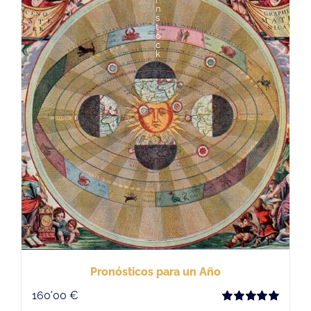
n
s
t
o
c
k
Pronósticos para un Año
160'00
€