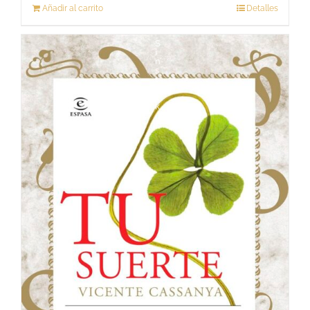
Añadir al carrito
Detalles
S
i
n
s
t
o
c
k