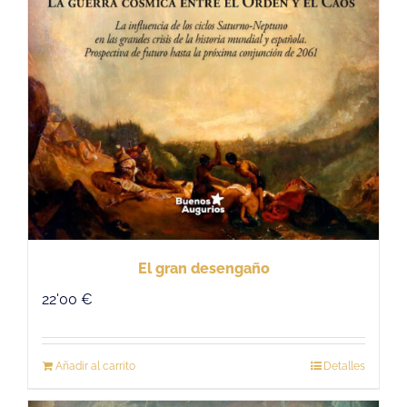
El gran desengaño
22'00
€
Añadir al carrito
Detalles