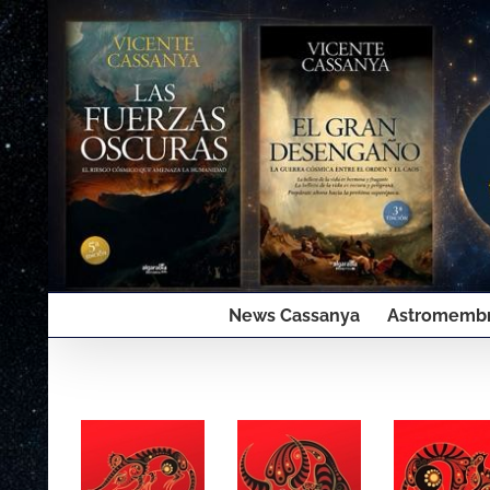
Saltar
al
contenido
News Cassanya
Astromembr