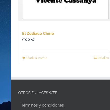
El Zodiaco Chino
9'00
€
Añadir al carrito
Detalles
OTROS ENLACES WEB
Términos y condiciones