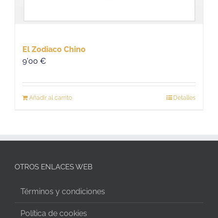
El Zodiaco Chino
9'00
€
Añadir al carrito
Detalles
OTROS ENLACES WEB
Términos y condiciones
Política de cookies