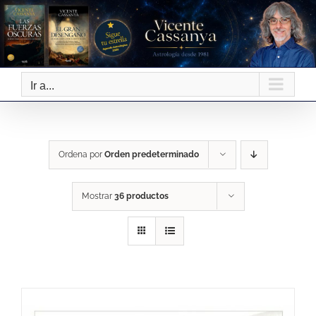
Saltar
al
contenido
Ir a...
Ordena por
Orden predeterminado
Mostrar
36 productos