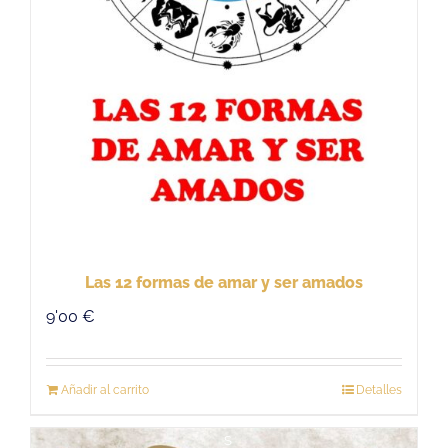
Las 12 formas de amar y ser amados
9'00
€
Añadir al carrito
Detalles
S