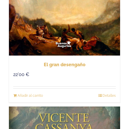
El gran desengaño
22'00
€
Añadir al carrito
Detalles