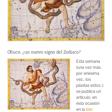
Ofiuco, ¿un nuevo signo del Zodiaco?
Esta semana
(una vez más,
por enésima
vez… los
plastas estos…)
se publica un
artículo, en
esta ocasión
en la
bbc