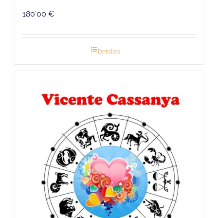
180'00
€
Detalles