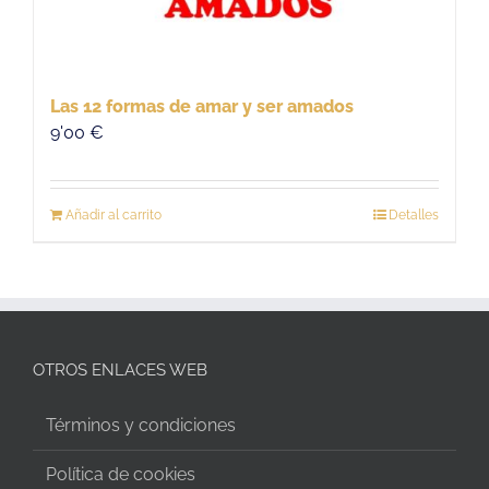
Las 12 formas de amar y ser amados
9'00
€
Añadir al carrito
Detalles
OTROS ENLACES WEB
Términos y condiciones
Política de cookies