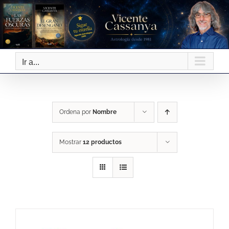
Saltar
al
contenido
Ir a...
Ordena por
Nombre
Mostrar
12 productos