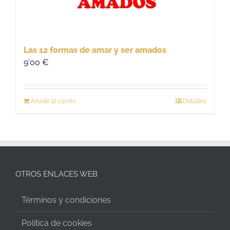
Las 12 formas de amar y ser amados
9'00
€
Añadir al carrito
Detalles
OTROS ENLACES WEB
Términos y condiciones
Política de cookies