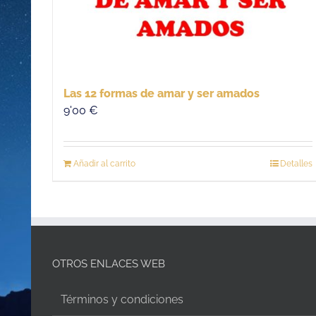
Las 12 formas de amar y ser amados
9'00
€
Añadir al carrito
Detalles
OTROS ENLACES WEB
Términos y condiciones